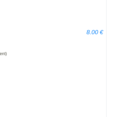
8.00
€
ent)