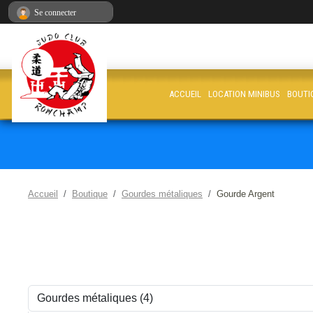
Panneau de gestion des cookies
Se connecter
ACCUEIL
LOCATION MINIBUS
BOUTI
Accueil
Boutique
Gourdes métaliques
Gourde Argent