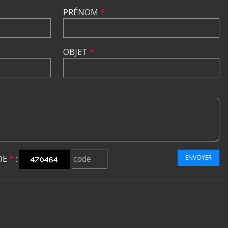
PRÉNOM
*
OBJET
*
DE
*
:
ENVOYER