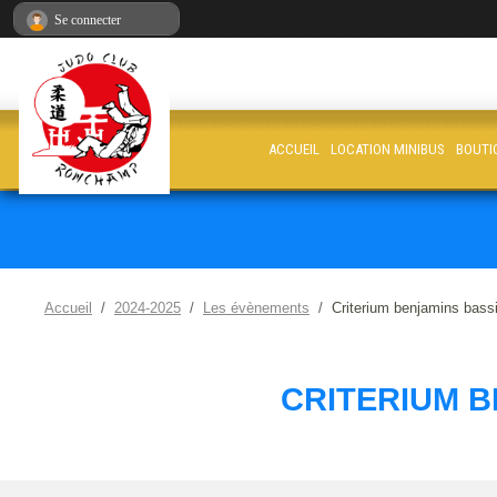
Panneau de gestion des cookies
Se connecter
ACCUEIL
LOCATION MINIBUS
BOUTI
Accueil
2024-2025
Les évènements
Criterium benjamins bass
CRITERIUM B