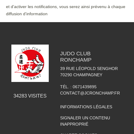
et d'activer les notifications, vous serez ainsi prévenu à chaque
diffusion d'information
JUDO CLUB
RONCHAMP
39 RUE LÉOPOLD SENGHOR
70290
CHAMPAGNEY
TÉL. :
0671439895
CONTACT@JCRONCHAMP.FR
34283
VISITES
INFORMATIONS LÉGALES
SIGNALER UN CONTENU
INAPPROPRIÉ